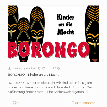
theaterjugend
am
17. Juni 2019
BORONGO – Kinder an die Macht
BORONGO – Kinder an die Macht Wir sind schon fleißig am
proben und freuen uns schon auf die erste Aufführung. Die
Auführrung finden Open-Air im Schlossweihergarten
[…]
2
Mehr erfahren