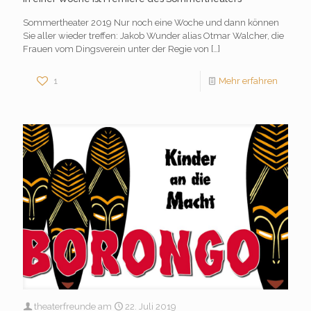
Sommertheater 2019 Nur noch eine Woche und dann können
Sie aller wieder treffen: Jakob Wunder alias Otmar Walcher, die
Frauen vom Dingsverein unter der Regie von
[…]
1
Mehr erfahren
theaterfreunde
am
22. Juli 2019