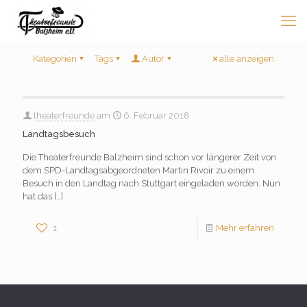
Kategorien
Tags
Autor
alle anzeigen
theaterfreunde
am
6. Februar 2018
Landtagsbesuch
Die Theaterfreunde Balzheim sind schon vor längerer Zeit von
dem SPD-Landtagsabgeordneten Martin Rivoir zu einem
Besuch in den Landtag nach Stuttgart eingeladen worden. Nun
hat das
[…]
1
Mehr erfahren