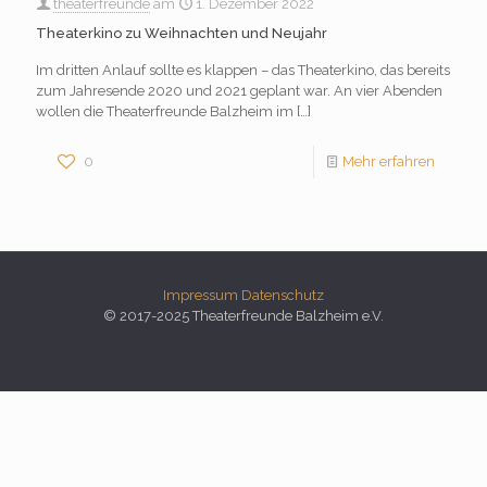
theaterfreunde
am
1. Dezember 2022
Theaterkino zu Weihnachten und Neujahr
Im dritten Anlauf sollte es klappen – das Theaterkino, das bereits
zum Jahresende 2020 und 2021 geplant war. An vier Abenden
wollen die Theaterfreunde Balzheim im
[…]
0
Mehr erfahren
Impressum
Datenschutz
© 2017-2025 Theaterfreunde Balzheim e.V.