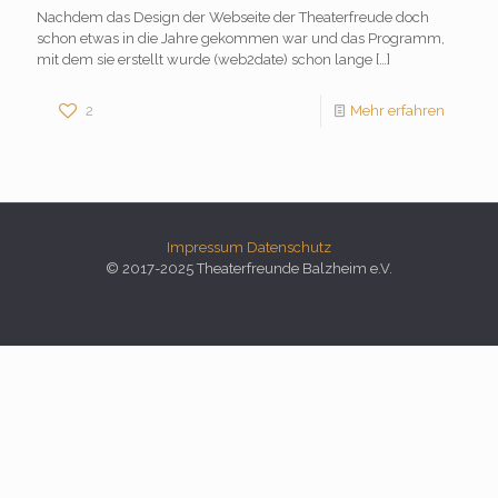
Nachdem das Design der Webseite der Theaterfreude doch
schon etwas in die Jahre gekommen war und das Programm,
mit dem sie erstellt wurde (web2date) schon lange
[…]
2
Mehr erfahren
Impressum
Datenschutz
© 2017-2025 Theaterfreunde Balzheim e.V.