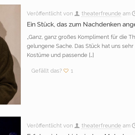
Veröffentlicht von
theaterfreunde
am
Ein Stück, das zum Nachdenken ang
„Ganz, ganz großes Kompliment für die T
gelungene Sache. Das Stück hat uns sehr g
Kostüme und passende
[…]
Gefällt das?
1
Veröffentlicht von
theaterfreunde
am