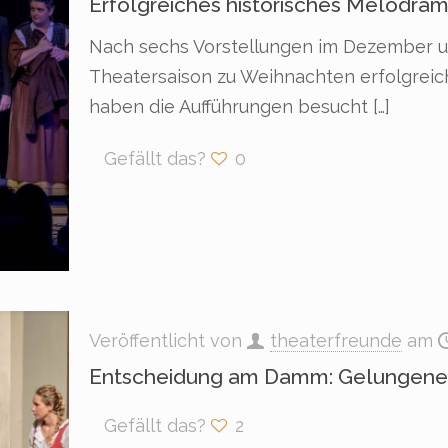
Erfolgreiches historisches Melodram 
Nach sechs Vorstellungen im Dezember und
Theatersaison zu Weihnachten erfolgrei
haben die Aufführungen besucht
[…]
Gefällt das?
0
Veröffentlicht von
theaterfreunde
am
Entscheidung am Damm: Gelungene P
Gefällt das?
2