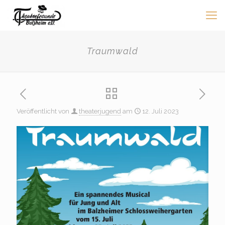
Traumwald
Veröffentlicht von
theaterjugend
am
12. Juli 2023