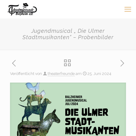
Jugendmusical „ Die Ulmer
Stadtmusikanten“ – Probenbilder
Veröffentlicht von
theaterfreunde
am
25. Juni 2024