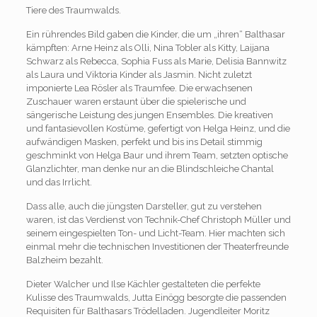
Tiere des Traumwalds.
Ein rührendes Bild gaben die Kinder, die um „ihren“ Balthasar
kämpften: Arne Heinz als Olli, Nina Tobler als Kitty, Laijana
Schwarz als Rebecca, Sophia Fuss als Marie, Delisia Bannwitz
als Laura und Viktoria Kinder als Jasmin. Nicht zuletzt
imponierte Lea Rösler als Traumfee. Die erwachsenen
Zuschauer waren erstaunt über die spielerische und
sängerische Leistung des jungen Ensembles. Die kreativen
und fantasievollen Kostüme, gefertigt von Helga Heinz, und die
aufwändigen Masken, perfekt und bis ins Detail stimmig
geschminkt von Helga Baur und ihrem Team, setzten optische
Glanzlichter, man denke nur an die Blindschleiche Chantal
und das Irrlicht.
Dass alle, auch die jüngsten Darsteller, gut zu verstehen
waren, ist das Verdienst von Technik-Chef Christoph Müller und
seinem eingespielten Ton- und Licht-Team. Hier machten sich
einmal mehr die technischen Investitionen der Theaterfreunde
Balzheim bezahlt.
Dieter Walcher und Ilse Kächler gestalteten die perfekte
Kulisse des Traumwalds, Jutta Einögg besorgte die passenden
Requisiten für Balthasars Trödelladen. Jugendleiter Moritz