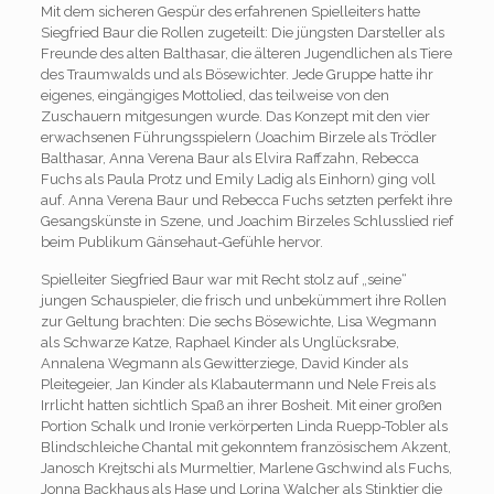
Mit dem sicheren Gespür des erfahrenen Spielleiters hatte
Siegfried Baur die Rollen zugeteilt: Die jüngsten Darsteller als
Freunde des alten Balthasar, die älteren Jugendlichen als Tiere
des Traumwalds und als Bösewichter. Jede Gruppe hatte ihr
eigenes, eingängiges Mottolied, das teilweise von den
Zuschauern mitgesungen wurde. Das Konzept mit den vier
erwachsenen Führungsspielern (Joachim Birzele als Trödler
Balthasar, Anna Verena Baur als Elvira Raffzahn, Rebecca
Fuchs als Paula Protz und Emily Ladig als Einhorn) ging voll
auf. Anna Verena Baur und Rebecca Fuchs setzten perfekt ihre
Gesangskünste in Szene, und Joachim Birzeles Schlusslied rief
beim Publikum Gänsehaut-Gefühle hervor.
Spielleiter Siegfried Baur war mit Recht stolz auf „seine“
jungen Schauspieler, die frisch und unbekümmert ihre Rollen
zur Geltung brachten: Die sechs Bösewichte, Lisa Wegmann
als Schwarze Katze, Raphael Kinder als Unglücksrabe,
Annalena Wegmann als Gewitterziege, David Kinder als
Pleitegeier, Jan Kinder als Klabautermann und Nele Freis als
Irrlicht hatten sichtlich Spaß an ihrer Bosheit. Mit einer großen
Portion Schalk und Ironie verkörperten Linda Ruepp-Tobler als
Blindschleiche Chantal mit gekonntem französischem Akzent,
Janosch Krejtschi als Murmeltier, Marlene Gschwind als Fuchs,
Jonna Backhaus als Hase und Lorina Walcher als Stinktier die