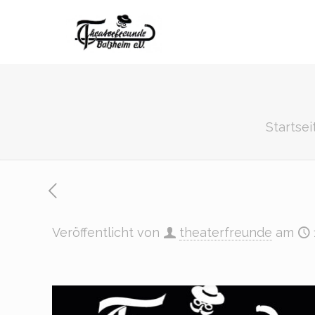
Startsei
Veröffentlicht von
theaterfreunde
am