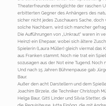
Theaterfreunde ermöglichte der raschen U
erbitterten Gegner des Anhängers des natur
sicher nicht jedes Zuschauers Sache, doch v
solche Nachbarn, wird sich mancher gefrag
Die Aufführungen von „Unkraut“ waren in v
Heinz) ein Ehepaar, wobei sich ältere Zusc
Spielerin (Laura Müller) gleich viermal das
aus Franken stammt. Noch nie trat ein Sp
sozusagen aus der Not eine Tugend. Noch n
Und nach 15 Jahren Bühnenpause gab Jürg
Baur.
Außer den acht Darstellern und dem Spiellei
Joachim Birzele, die Techniker Christoph Mü
Helga Baur, Gitti Linder und Silvia Stetter
die Requisiteuse Jutta Einögg, die mit And