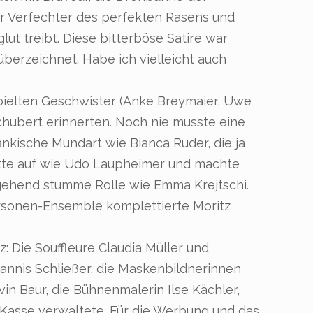
r Verfechter des perfekten Rasens und
ut treibt. Diese bitterböse Satire war
überzeichnet. Habe ich vielleicht auch
pielten Geschwister (Anke Breymaier, Uwe
Schubert erinnerten. Noch nie musste eine
ränkische Mundart wie Bianca Ruder, die ja
ette auf wie Udo Laupheimer und machte
hgehend stumme Rolle wie Emma Krejtschi.
rsonen-Ensemble komplettierte Moritz
: Die Souffleure Claudia Müller und
 Jannis Schließer, die Maskenbildnerinnen
vin Baur, die Bühnenmalerin Ilse Kächler,
e Kasse verwaltete. Für die Werbung und das