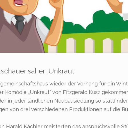
uschauer sahen Unkraut
rfgemeinschaftshaus wieder der Vorhang für ein Win
der Komödie „Unkraut“ von Fitzgerald Kusz gekomme
der in jeder ländlichen Neubausiedlung so stattfind
ngen von drei verschiedenen Produktionen auf die 
 von Harald Kächler meisterten das anspruchsvolle St