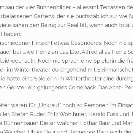
mbau der vier Bühnenbilder – allesamt Terrassen de
belassenen Gartens, der sie buchstäblich zur Weißgl
iele sahen den Bezug zur Realität, wenn auch total 
t haben.
erschiedener Hinsicht etwas Besonderes: Noch nie s
hauer bei Uwe Heinz an das Ekel Alfred alias Heinz 
 Kleid wechseln. Noch nie sprach eine Spielerin die f
ieler im Wintertheater durchgehend mit Beinmansch
ie hatte eine Spielerin im Wintertheater eine durc
en Gerster ein gelungenes Comeback. Das Acht- Pe
ter waren für „Unkraut“ noch 20 Personen im Einsatz
ller, Stefan Ruder, Fritz Wohlhüter, Harald Fuss und
, die Bühnenbauer Dieter Walcher, Lothar Baur und Mar
rea Walcher, Ulrike Baur und Hannelore Baur auch di