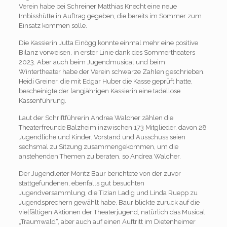
Verein habe bei Schreiner Matthias Knecht eine neue
Imbisshütte in Auftrag gegeben, die bereits im Sommer zum
Einsatz kommen solle.
Die Kassierin Jutta Einögg konnte einmal mehr eine positive
Bilanz vorweisen, in erster Linie dank des Sommertheaters
2023. Aber auch beim Jugendmusical und beim
Wintertheater habe der Verein schwarze Zahlen geschrieben.
Heidi Greiner, die mit Edgar Huber die Kasse geprüft hatte,
bescheinigte der langjährigen Kassierin eine tadellose
Kassenführung.
Laut der Schriftführerin Andrea Walcher zählen die
Theaterfreunde Balzheim inzwischen 173 Mitglieder, davon 28
Jugendliche und Kinder. Vorstand und Ausschuss seien
sechsmal zu Sitzung zusammengekommen, um die
anstehenden Themen zu beraten, so Andrea Walcher.
Der Jugendleiter Moritz Baur berichtete von der zuvor
stattgefundenen, ebenfalls gut besuchten
Jugendversammlung, die Tizian Ladig und Linda Ruepp zu
Jugendsprechern gewählt habe. Baur blickte zurück auf die
vielfältigen Aktionen der Theaterjugend, natürlich das Musical
„Traumwald“, aber auch auf einen Auftritt im Dietenheimer