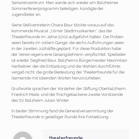
Seniorenzentrum. Man werde sich wieder am Balzheimer
Sommerferienprogramm beteiligen, kündigte der
Jugendleiter an.
Seine Stellvertreterin Chiara Baur blickte voraus auf das
kommende Musical „Ulmer Stadtmusikanten“, das die
Theaterfreunde im Jahre 2002 aufgeführt hatten. Die Proben
seien bereits im vollem Gange, die sechs Aufführungen seien
in der zweiten Julihälfte geplant. Für diese Produktion habe
der Verein eigens eine Gesangslehrerin verpflichtet. Spielleiter
ist wieder Siegfried Baur. Balzheims Bürgermeister Maximilian
Hartleitner, der die Entlastung und die Wahlen durchführte,
vergaß nicht, die große Bedeutung der Theaterfreunde für die
Gemeinde mit lobenden Worten hervorzuheben.
Grußworte sprachen der Vorsteher der Stiftung Oberbalzheim,
Friedrich Maile, und der frischgebackene zweite Vorsitzende
des SV Balzheim Julian Winter.
In bester Stimmung fand die Generalversammlung der
Theaterfreunde in geselliger Runde ihre Fortsetzung.
theaterfreunde