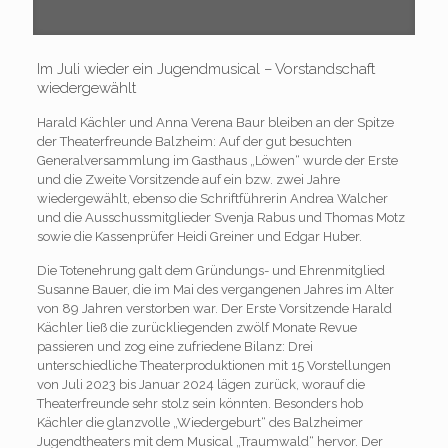
Im Juli wieder ein Jugendmusical – Vorstandschaft
wiedergewählt
Harald Kächler und Anna Verena Baur bleiben an der Spitze
der Theaterfreunde Balzheim: Auf der gut besuchten
Generalversammlung im Gasthaus „Löwen“ wurde der Erste
und die Zweite Vorsitzende auf ein bzw. zwei Jahre
wiedergewählt, ebenso die Schriftführerin Andrea Walcher
und die Ausschussmitglieder Svenja Rabus und Thomas Motz
sowie die Kassenprüfer Heidi Greiner und Edgar Huber.
Die Totenehrung galt dem Gründungs- und Ehrenmitglied
Susanne Bauer, die im Mai des vergangenen Jahres im Alter
von 89 Jahren verstorben war. Der Erste Vorsitzende Harald
Kächler ließ die zurückliegenden zwölf Monate Revue
passieren und zog eine zufriedene Bilanz: Drei
unterschiedliche Theaterproduktionen mit 15 Vorstellungen
von Juli 2023 bis Januar 2024 lägen zurück, worauf die
Theaterfreunde sehr stolz sein könnten. Besonders hob
Kächler die glanzvolle „Wiedergeburt“ des Balzheimer
Jugendtheaters mit dem Musical „Traumwald“ hervor. Der