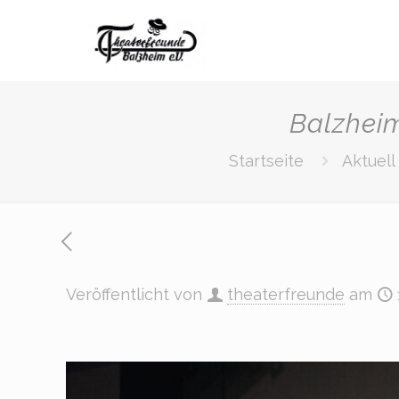
Balzhei
Startseite
Aktuell
Veröffentlicht von
theaterfreunde
am