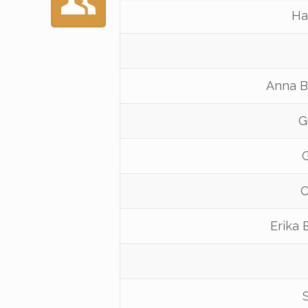
Ha
Anna B
G
C
Erika 
S